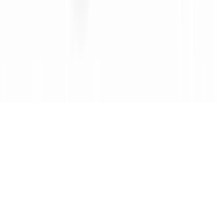
0
登录后参与评论
支持发表观点与回复一级评论，互动后将同步到消息中心。
登录后评论
暂无评论，欢迎成为第一个参与讨论的人。
创艺提示符，帮你写出更好的提示词！
Copyright © 2026 上海创艺提示符科技有限公司 - All rights
reserved
沪ICP备18007549号-3
沪公网安备31010102007903