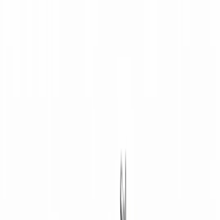
创艺提示符
帮你写出更好的提示词
首页
提示词广场
资讯
帮助中心
登录
注册
免费开始
资讯首页
/
AI 产品工具
OpenAI 如何应对提示词注入的安全挑战
提示词注入正成为AI智能体时代的关键安全威胁——攻击者
借网页、邮件等第三方内容暗藏恶意指令，诱骗AI越权操
作。OpenAI通过安全训练、AI监控、沙箱隔离、红队测试与
漏洞赏金等多层防御应对，同时强调用户需审慎授权、明确指
令并实时监督智能体行为。
发布于
2025年11月8日 07:23
|