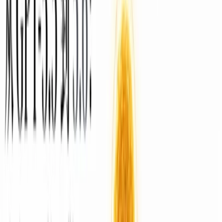
原文：
Understanding prompt injections: a frontier security
challenge