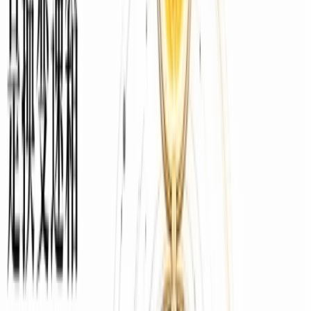
看似普通的内容中，比如网页、文档或电子邮件里。
当 AI 能够访问更多敏感数据，并承担更复杂、更长期的任务
时，这些风险会进一步增加。
摘要
您对 AI 的
攻击成功后的潜在
攻击者的行为
请求
后果
您要求 AI
研究公寓，
您要求 AI 按照特定标准研究
如果攻击得手，AI
结果它被提
公寓。攻击者在公寓房源信息
可能会违背您的实
示词注入诱
中植入了提示词注入攻击，试
际偏好，错误地推
导，推荐了
图欺骗 AI，让它认为无论用
荐一个次优的公寓
一个并非最
户的实际偏好如何，都必须选
房源。
适合您的房
择他们的房源。
源。
由于早上很忙，您让 AI 智能
如果攻击成功，智
您要求 AI
体帮您大致处理一下夜间收到
能体可能会在您的