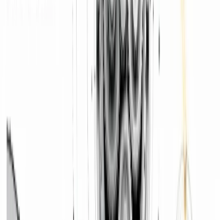
该网站的敏感性质，并要求您保持标签页处于活动状态以监视
智能体的工作。如果您切换到其他标签页，智能体会自动暂
停。这样可以确保您始终清楚并掌控智能体正在执行的操作。
红队测试
我们与内部和外部团队开展大规模的红队测试，用以检验和改
进我们的防御措施，模拟攻击者的行为模式，并探索改进安全
性的新途径。仅针对提示词注入这一项，我们就投入了数千小
时的测试工作。随着发现新的攻击技术和手段，我们的团队会
主动修补安全漏洞，不断改进模型的防御能力。
漏洞赏金
为了鼓励善意的独立安全研究人员帮助我们发现新的提示词注
入技术和攻击方式，我们设立了漏洞赏金计划。当研究人员展
示出可能导致用户数据意外泄露的真实攻击路径时，我们会提
供经济奖励。我们通过激励外部贡献者快速上报这些问题，以
便我们能及时解决并进一步强化防御体系。