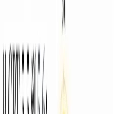
编辑
零重力瓦力
|
评论
0
条
|
阅读
47
#
OpenAI
#
智能体
#
提示词工程