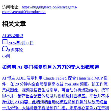
访问地址：
https://huggingface.co/learn/agents-
course/en/unit0/introduction
相关文章
AI 教程知识
2026年7月11日
0
条评论
小创
如何用 AI 零门槛复刻月入万刀的无人出镜频道
AI 博主 ADIL 演示利用 Claude Fable 5 配合 Higgsfield MCP 插
件，在 20 分钟内全自动复刻高收益 YouTube 频道。该工作流
集成图像、视频及语音生成引擎，可自动分析爆款结构、撰写
脚本并一键产出含配音的纪录片视频及封面标签。平台并不排
斥优质 AI 内容，此端到端自动化流程将创作耗时从数天缩至
十几分钟，大幅降低不露脸创作门槛。未来核心竞争力在于利