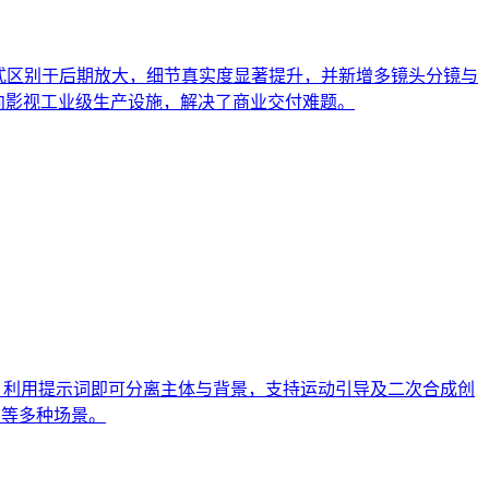
播级交付标准。该模式区别于后期放大，细节真实度显著提升，并新增多镜头分镜与
具迈向影视工业级生产设施，解决了商业交付难题。
上传视频后，利用提示词即可分离主体与背景，支持运动引导及二次合成创
创等多种场景。