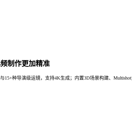
 AI 视频制作更加精准
虚拟机身、11款镜头与15+种导演级运镜，支持4K生成；内置3D场景构建、