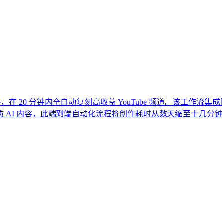
gsfield MCP 插件，在 20 分钟内全自动复刻高收益 YouTube
 AI 内容，此端到端自动化流程将创作耗时从数天缩至十几分