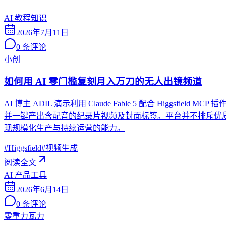
AI 教程知识
2026年7月11日
0
条评论
小创
如何用 AI 零门槛复刻月入万刀的无人出镜频道
AI 博主 ADIL 演示利用 Claude Fable 5 配合 Hig
并一键产出含配音的纪录片视频及封面标签。平台并不排斥优质
现规模化生产与持续运营的能力。
#
Higgsfield
#
视频生成
阅读全文
AI 产品工具
2026年6月14日
0
条评论
零重力瓦力