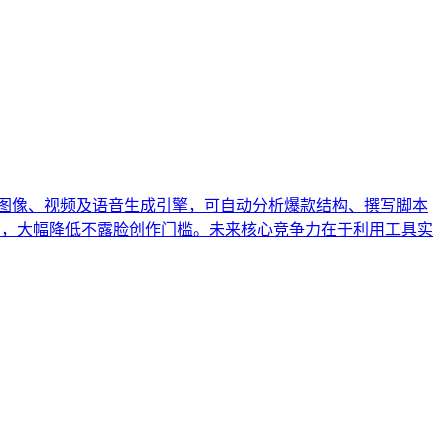
 频道。该工作流集成图像、视频及语音生成引擎，可自动分析爆款结构、撰写脚本
钟，大幅降低不露脸创作门槛。未来核心竞争力在于利用工具实