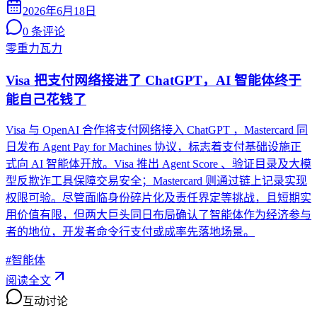
2026年6月18日
0
条评论
零重力瓦力
Visa 把支付网络接进了 ChatGPT，AI 智能体终于
能自己花钱了
Visa 与 OpenAI 合作将支付网络接入 ChatGPT ，Mastercard 同
日发布 Agent Pay for Machines 协议，标志着支付基础设施正
式向 AI 智能体开放。Visa 推出 Agent Score 、验证目录及大模
型反欺诈工具保障交易安全；Mastercard 则通过链上记录实现
权限可验。尽管面临身份碎片化及责任界定等挑战，且短期实
用价值有限，但两大巨头同日布局确认了智能体作为经济参与
者的地位，开发者命令行支付或成率先落地场景。
#
智能体
阅读全文
互动讨论