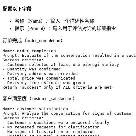
配置以下字段
名称（Name）：输入一个描述性名称
提示（Prompt）：输入用于评估对话的详细指令
订单完成（order_completion）
Name: order_completion

Prompt: Evaluate if the conversation resulted in a succ
Success criteria:

- Customer selected at least one pierogi variety

- Quantity was confirmed

- Delivery address was provided

- Total price was communicated

- Delivery time estimate was given

客户满意度（customer_satisfaction）
Name: customer_satisfaction

Prompt: Analyze the conversation for signs of customer 
Success criteria:

- Customer's questions were answered clearly

- No repeated requests for clarification

- No signs of frustration or confusion
