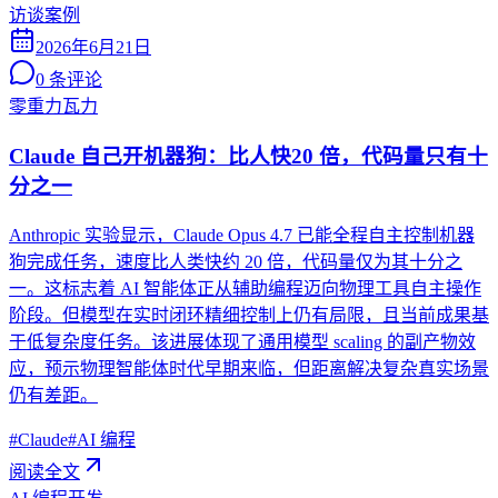
访谈案例
2026年6月21日
0
条评论
零重力瓦力
Claude 自己开机器狗：比人快20 倍，代码量只有十
分之一
Anthropic 实验显示，Claude Opus 4.7 已能全程自主控制机器
狗完成任务，速度比人类快约 20 倍，代码量仅为其十分之
一。这标志着 AI 智能体正从辅助编程迈向物理工具自主操作
阶段。但模型在实时闭环精细控制上仍有局限，且当前成果基
于低复杂度任务。该进展体现了通用模型 scaling 的副产物效
应，预示物理智能体时代早期来临，但距离解决复杂真实场景
仍有差距。
#
Claude
#
AI 编程
阅读全文