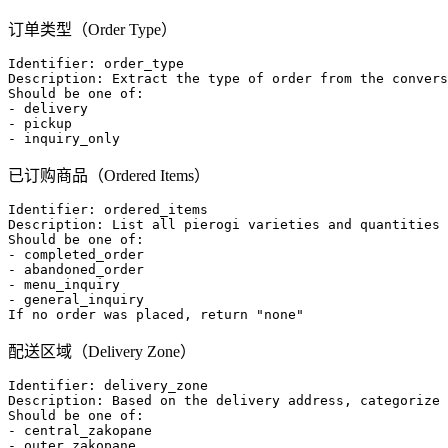
订单类型（Order Type）
Identifier: order_type

Description: Extract the type of order from the convers
Should be one of:

- delivery

- pickup

已订购商品（Ordered Items）
Identifier: ordered_items

Description: List all pierogi varieties and quantities 
Should be one of:

- completed_order

- abandoned_order

- menu_inquiry

- general_inquiry

配送区域（Delivery Zone）
Identifier: delivery_zone

Description: Based on the delivery address, categorize 
Should be one of:

- central_zakopane

- outer_zakopane
