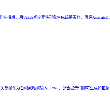
动作拍摄后，用Viggle绑定死侍形象生成绿幕素材，再经Animat
关键帧作为首帧或尾帧输入 Gen-3，配合提示词即可生成如植物瞬时