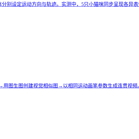
立物体分别设定运动方向与轨迹。实测中，5只小猫咪同步呈现各异
：生成初始图→用图生图创建视觉相似图→以相同运动画笔参数生成连