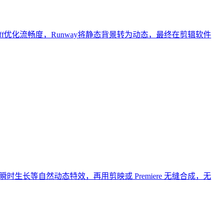
eDiff优化流畅度，Runway将静态背景转为动态，最终在剪辑软件
生长等自然动态特效，再用剪映或 Premiere 无缝合成，无