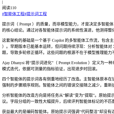
|
阅读
110
#
智能体工程
#
提示词工程
提示词（ Prompt ）的质量，而非模型能力，才是决定多智能体系统表现的
的核心结论。通过对各智能体提示词的系统性演进，他测得整体
这套架构的基础是一个基于 Copilot 的多智能体工作流，包含主智能体（ Ma
）。早期版本已能基本运转，但问题持续浮现：分析智能体对 
题，导致多轮修正循环。这些问题的根源不在于模型推理能力
Ajay Dhanysi 将“提示词进化”（ Prompt Evol
模式迭代，依据可测量的指标验证，出现退步时回滚。
四个智能体的提示词各有侧重地经历了改造。主智能体原本在
强制的步骤顺序规则。智能体之间的错误交接随之减少，重新
分析智能体的改造方向是将任务从“解读”变为“提取”。原始
议。字段分组的一致性大幅提升，后续评判智能体标记的不匹
获益最大的是编码智能体。原始提示词强调“代码整洁”却没有边界约束