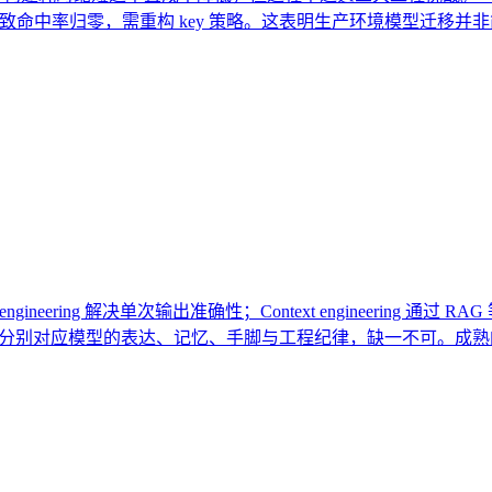
差异致命中率归零，需重构 key 策略。这表明生产环境模型迁
neering 解决单次输出准确性；Context engineering 通
段分别对应模型的表达、记忆、手脚与工程纪律，缺一不可。成熟