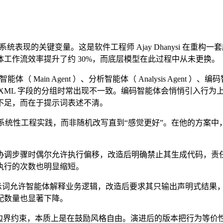
关键变量。这是软件工程师 Ajay Dhanysi 在重构一套超过 250 
工作流效率提升了约 30%，而底层模型在此过程中从未更换。
in Agent ）、分析智能体（ Analysis Agent ）、编码智能体
XML 字段的分组时常出现不一致。编码智能体会悄悄引入行为
不足，而在于提示词表述不清。
ution ）定义为一种系统性工程实践，而非随机改写直到“感觉更好”
协调步骤时偶尔允许执行偏移，改造后明确禁止其生成代码，责
执行的次数也明显缩短。
提示词允许智能体解释业务逻辑，改造后要求其只输出声明式结果
配数量也显著下降。
，本质上是在鼓励风格自由。演进后的版本把行为等价性（ behavi