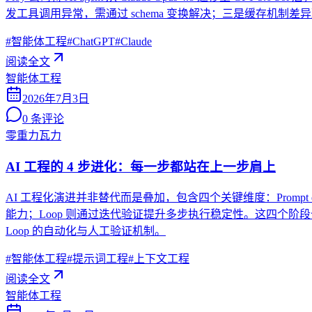
发工具调用异常，需通过 schema 变换解决；三是缓存机制
#
智能体工程
#
ChatGPT
#
Claude
阅读全文
智能体工程
2026年7月3日
0
条评论
零重力瓦力
AI 工程的 4 步进化：每一步都站在上一步肩上
AI 工程化演进并非替代而是叠加，包含四个关键维度：Prompt engi
能力；Loop 则通过迭代验证提升多步执行稳定性。这四个阶
Loop 的自动化与人工验证机制。
#
智能体工程
#
提示词工程
#
上下文工程
阅读全文
智能体工程