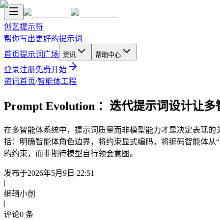
创艺提示符
帮你写出更好的提示词
首页
提示词广场
资讯
帮助中心
登录
注册
免费开始
资讯首页
/
智能体工程
Prompt Evolution ：迭代提示词设计
在多智能体系统中，提示词质量而非模型能力才是决定表现的关
括：明确智能体角色边界，将约束显式编码，将编码智能体从“作
的约束，而非期待模型自行领会意图。
发布于
2026年5月9日 22:51
|
编辑
小创
|
评论
0
条