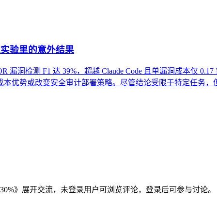
安全基准实验里的意外结果
R 漏洞检测 F1 达 39%，超越 Claude Code 且单漏洞成本仅 
成本优势或改变安全审计部署策略。尽管结论受限于特定任务，
30%
》展开交流，未登录用户可浏览评论，登录后可参与讨论。