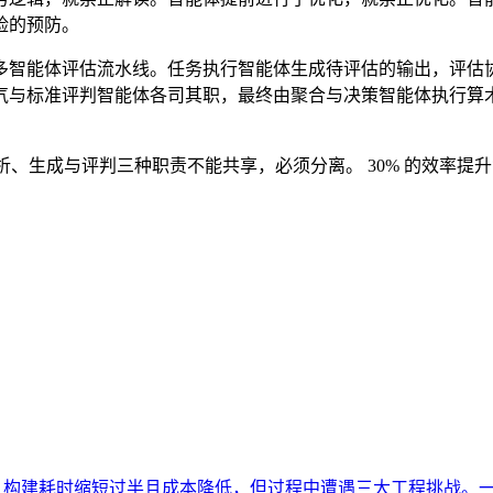
险的预防。
多智能体评估流水线。任务执行智能体生成待评估的输出，评估协调智能体（ E
与标准评判智能体各司其职，最终由聚合与决策智能体执行算术运
相同：分析、生成与评判三种职责不能共享，必须分离。 30% 的
迁移至 GPT-5.6 Sol 后，构建耗时缩短过半且成本降低，但过程中遭