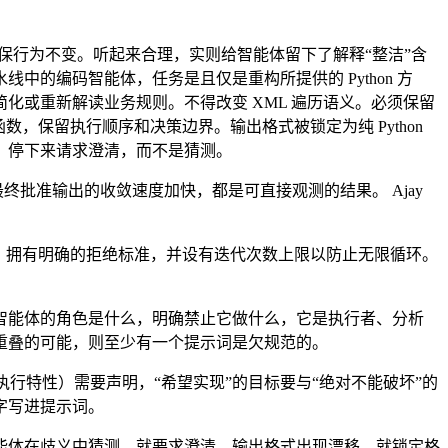
确保行为不变。听起来合理，实则给智能体留下了解释“整洁”含
的编码智能体，任务是且仅是重构所提供的 Python 方
或重新解读业务规则。不得改变 XML 遍历语义。必须保留
数，保留执行顺序和决策边界。输出格式被锁定为纯 Python
，停下来请求澄清，而不是猜测。
终批准输出的收敛速度加快，都是可直接观测的结果。 Ajay
辑，拥有明确的拒绝标准，并设有迭代次数上限以防止无限循环。
：这个智能体的角色是什么，明确禁止它做什么，它是执行者、分析
重叠的可能，则至少有一个提示词是欠规范的。
的执行特性）需要声明，“希望实现”的目标要与“绝对不能破坏”的
黑字写进提示词。
能体在歧义中猜测，就要求澄清。输出格式出现漂移，就锁定格