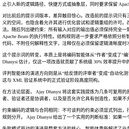
止引入新的逻辑路径、快捷方式或抽象层，同时要求保留 Apache
对比前后的提示词版本，差异触目惊心。改造前的提示词只有三行
义的空间，也隐含着允许其进行优化尝试和逻辑重组的许可。改造
法。随后列出硬约束：所有输入对应的输出值必须保持完全一致
Apache Beam 的执行特性。结构规则进一步要求严格依
代码，不附任何解释性文字，注释仅在必须保留逻辑清晰度时
这个提示词的转变，本质上是将编码智能体从“作者”变成了“编
Dhanysi 估计，仅这一项改造就贡献了系统级 30% 效率提升
评判智能体的演进方向则是从“给反馈的评审者”变成“自动化
这与 XML 验证系统中的正式验证阶段高度同构。
在方法论层面， Ajay Dhanysi 将这套实践提炼为几
者、验证者还是协调者，以及是否允许它具有创造性，如果不
约束编码的逻辑与合同相同：不可谈判的约束必须显式列出，行为等
规则分开。 Ajay Dhanysi 给出了一个实用的判断标准
失败模式驱动的演进是整套方法的核心。智能体重新解读了业