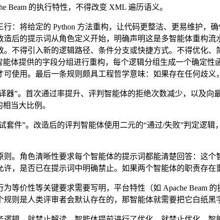
 Beam 的执行特性，不得改变 XML 遍历语义。
：将给定的 Python 方法重构，让代码更整洁、更易维护，
后的提示词从角色定义开始，明确声明这是多智能体重构流水线中
。不得引入新的逻辑路径、条件分支或快捷方式。不得优化、简化
照分析智能体提供的字段分组进行重构，每个逻辑分组生成一个确定性函
才可使用。最后一条规则颇具工程哲学意味：如果存在任何歧义
译器”。首次通过率提升、评判智能体的拒绝次数减少，以及向最
中的相当大比例。
测试套件”。改造后的评判智能体使用二元的“通过/失败”判定逻
条可复用的原则。角色清晰性要求每个智能体的提示词都能清楚回答
允许，是否已在提示词中明确禁止。如果两个智能体的职责存在
价性等关键要求需要写明，平台特性（如 Apache Beam 
：如果一个规则是人类评审者会默认存在的，那智能体就需要把它白纸
务逻辑，就禁止解读。智能体提前进行了优化，就禁止优化。智