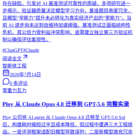
存在缺陷，引发对 AI 基准测试可靠性的质疑。多项研究进一
步揭示，验证器质量决定模型学习方向，基准题目高度冗余，
且模型“窄能力”提升未必转化为真实经济产出的“宽能力”。当
前 AI 进步尚未达到自维持加速阈值。基准测试正面临结构性
危机，其公信力受利益冲突影响，亟需建立独立第三方验证机
制以确保评估客观性。
#
ChatGPT
#
Claude
阅读全文
智能体工程
2026年7月14日
0
条评论
零重力瓦力
Ploy 从 Claude Opus 4.8 迁移到 GPT-5.6 完整实录
Ploy 公司将 AI agent 从 Claude Opus 4.8 迁移至 GPT-5.6 Sol
后，构建耗时缩短过半且成本降低，但过程中遭遇三大工程挑
战。一是评测框架适配旧模型导致误判；二是新模型填充冗余