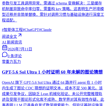
参数引发工具调用异常，需通过 schema 变换解决；三是缓存
机制差异致命中率归零，需重构 key 策略。这表明生产环境模
型迁移并非简单替换，需针对调用习惯与基础设施进行深度工
程适配。
#
智能体工程
#
ChatGPT
#
Claude
阅读全文
AI 新闻资讯
2026年7月11日
0
条评论
零重力瓦力
GPT-5.6 Sol Ultra 1 小时证明 60 年未解的图论猜想
OpenAI 旗下 GPT-5.6 Sol Ultra 通过 64 路并行 agent 在 1 小时
内生成了图论 CDC 猜想的证明文本，成本不足 500 美元。该
成果引发争议，因缺乏 Lean 机械化验证、未公开完整推理轨
迹及受限于图论形式化库不成熟，数学界对其有效性存疑。此
事表明 LLM 已具备启发式数学搜索能力，但验证基础设施滞