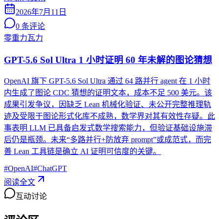
2026年7月11日
0
条评论
零重力瓦力
GPT-5.6 Sol Ultra 1 小时证明 60 年未解的图论猜想
OpenAI 旗下 GPT-5.6 Sol Ultra 通过 64 路并行 agent 在 1 小时
内生成了图论 CDC 猜想的证明文本，成本不足 500 美元。该
成果引发争议，因缺乏 Lean 机械化验证、未公开完整推理轨
迹及受限于图论形式化库不成熟，数学界对其有效性存疑。此
事表明 LLM 已具备启发式数学搜索能力，但验证基础设施滞
后仍是瓶颈。未来“多路并行+防放弃 prompt”或成范式，而完
善 Lean 工具链是确立 AI 证明可信度的关键。
#
OpenAI
#
ChatGPT
阅读全文
互动讨论