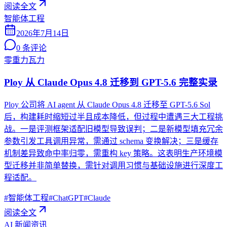
阅读全文
智能体工程
2026年7月14日
0
条评论
零重力瓦力
Ploy 从 Claude Opus 4.8 迁移到 GPT-5.6 完整实录
Ploy 公司将 AI agent 从 Claude Opus 4.8 迁移至 GPT-5.6 Sol
后，构建耗时缩短过半且成本降低，但过程中遭遇三大工程挑
战。一是评测框架适配旧模型导致误判；二是新模型填充冗余
参数引发工具调用异常，需通过 schema 变换解决；三是缓存
机制差异致命中率归零，需重构 key 策略。这表明生产环境模
型迁移并非简单替换，需针对调用习惯与基础设施进行深度工
程适配。
#
智能体工程
#
ChatGPT
#
Claude
阅读全文
AI 新闻资讯