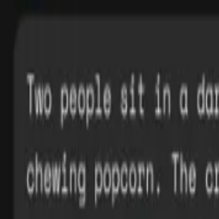
《妖狐》（KITSUNE）是由艺术家Henry Daubrez用G
递情感，而非强调AI标签。
#
视频生成
#
音频生成
阅读全文
AI 视频影视
2025年1月9日
0
条评论
零重力瓦力
海螺 AI 实现各种“英雄”的帅气登场
海螺AI支持维京战士、大耳兔、摇滚熊猫、松鼠探险家等多
风格创意与视觉张力。
#
海螺 AI
#
视频生成
阅读全文
AI 视频影视
2024年12月22日