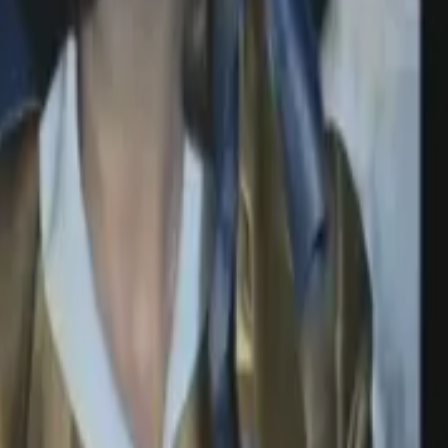
、爆米花猫头鹰、菠萝犰狳、可颂螃蟹等奇幻生物，在复古厨房、热带小
化逻辑；左为一年前DALL·E 2版，右为Sora新版，直观呈现AI动