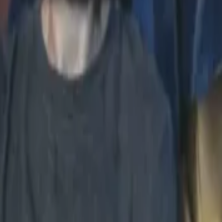
生成超写实图像，再以可灵1.6制成视频，打造“美食成精”系列：香蕉蜥蜴
，营造好奇与诡谲交织的视觉体验。
ㄒㄒ乇尺乙》（Critterz），小生物主动打破第四面墙，调侃纪录片商业