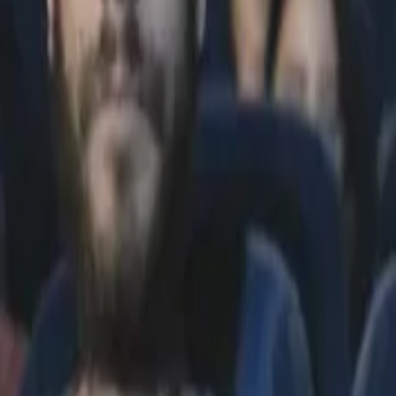
象，在无法复原真实历史的前提下，以当代视角重构画面逻辑，带来新