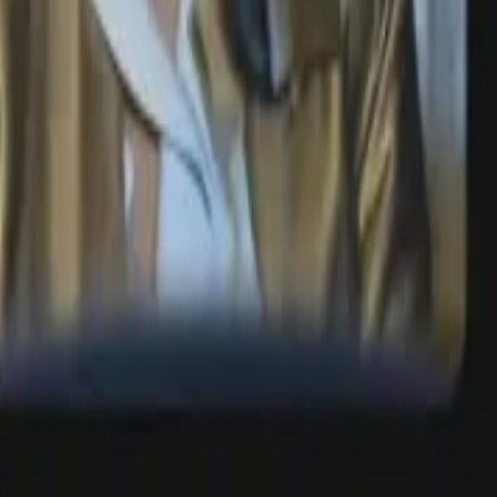
成含三种姿态、表情、动作及动态镜头的角色设定视频，适用于角色概