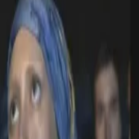
新元素，无需复杂操作，大幅降低视频特效创作门槛。
在线使用，单次生成耗时约10–30分钟，为创作者提供灵活、低门槛