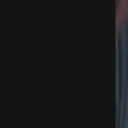
AI创意达人TechHalla用Mystic v2.5 Fluid
屋、巴黎面包店等场景中，以食材质感与动物形态的精妙融合
#
可灵
#
视频生成
#
图像生成
阅读全文
AI 视频影视
2025年2月14日
0
条评论
零重力瓦力
AI 动画短片《匚尺丨ㄒㄒ乇尺乙》
Native Foreign工作室用Sora逐帧重制获奖动画《匚尺丨
画技术进步。
#
视频生成
阅读全文
AI 视频影视