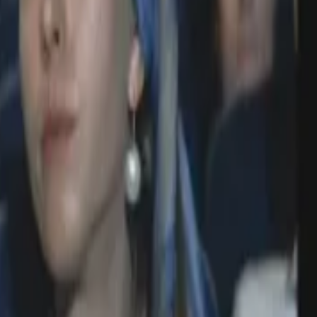
鲜而富有启发性的历史观看体验。