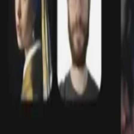
阅读全文
AI 视频影视
2025年3月5日
0
条评论
零重力瓦力
Luma Ray2 赋予历史照片新的生命
Luma Ray2 用 AI 为历史照片赋予动态细节与合理想
#
Luma
#
视频生成
阅读全文
AI 视频影视
2025年2月22日
0
条评论
零重力瓦力
AI 创意视频：美食成精