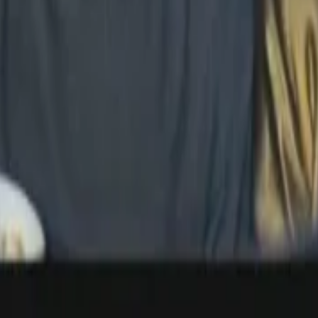
ogVideoX 模型，支持通过文生图+图生视频双提示词，批量生