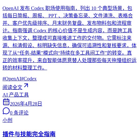
OpenAI 发布 Codex 职场使用指南，列出 10 个典型场景，包
括每日简报、周报、 PPT 、决策备忘录、文件清洗、表格合
并、客户优先级排序、月末财务复盘、发布物料包和流程审
计。指南强调 Codex 的核心价值不是生成内容，而是跨工具
收集上下文，整理成可直接推进工作的交付物。它需标注来
源、标清假设、标明缺失信息，确保可追溯性和复核要求，体
现了从“任务-结果”模式向“持续在多工具间工作”的转变。真
正的效率提升，来自智能体愿意替人处理那些每天拖慢组织运
转的材料整理工作。
#
OpenAI
#
Codex
阅读全文
AI 产品工具
2026年4月28日
0
条评论
小创
插件与技能完全指南