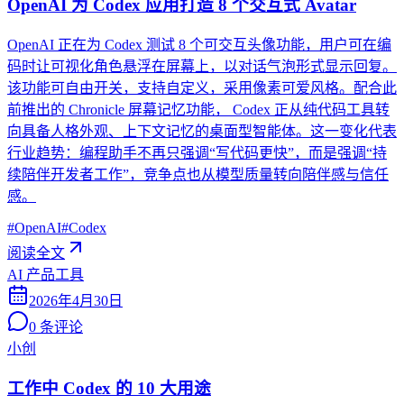
OpenAI 为 Codex 应用打造 8 个交互式 Avatar
OpenAI 正在为 Codex 测试 8 个可交互头像功能，用户可在编
码时让可视化角色悬浮在屏幕上，以对话气泡形式显示回复。
该功能可自由开关，支持自定义，采用像素可爱风格。配合此
前推出的 Chronicle 屏幕记忆功能， Codex 正从纯代码工具转
向具备人格外观、上下文记忆的桌面型智能体。这一变化代表
行业趋势：编程助手不再只强调“写代码更快”，而是强调“持
续陪伴开发者工作”，竞争点也从模型质量转向陪伴感与信任
感。
#
OpenAI
#
Codex
阅读全文
AI 产品工具
2026年4月30日
0
条评论
小创
工作中 Codex 的 10 大用途