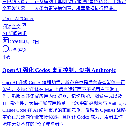
户已超 300 万，正从辅助工具向“数字同事”角色转变，重新定
义开发边界——人类负责决策创意，机器承担执行跟进。
#
OpenAI
#
Codex
阅读全文
AI 新闻资讯
2026年4月17日
0
条评论
小创
OpenAI 强化 Codex 桌面控制，剑指 Anthropic
OpenAI 升级 Codex 编程助手，核心亮点是后台多智能体并行
架构，支持智能体在 Mac 上后台运行而不干扰用户正常工
作。新版本还集成应用内浏览器、记忆功能、图像生成以及
111 款插件，大幅扩展应用场景。此次更新被视为与 Anthropic
Claude Code 在 AI 编程市场的正面竞争，反映出 OpenAI 战略
重心正加速向企业市场倾斜，意图让 Codex 成为开发者工作
流中无处不在的“影子参与者”。