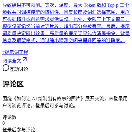
导致结果不可预测。其次，温度、最大 Token 数和 Top-p 三个
参数共同调控模型的随机性、回复长度及词汇选择范围，用户
可根据精准或创意需求灵活调整。此外，受限于上下文窗口，
模型仅能记忆当前对话片段，超出部分会被丢弃。最后，提示
词质量决定输出效果，高质量的提示词应包含清晰指令、背景
信息及期望格式，通过缩小猜测空间来提升回答的准确度。
#
提示词工程
阅读全文
互动讨论
评论区
围绕《
如何让 AI 绘制出有故事的照片
》展开交流，未登录用
户可浏览评论，登录后可参与讨论。
评论数
0
登录后参与评论