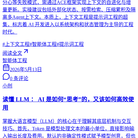
分心等失败模式，需通过ACE框架实现上下文的自进化与增
量更新。实操建议包括外部化状态、按需检索、压缩累积及隔
离多Agent上下文。本质上，上下文工程是提示词工程的超
集，标志着 AI 开发进入以系统架构和状态管理为主导的工程
时代。
#
上下文工程
#
智能体工程
#
提示词工程
阅读全文
智能体工程
2026年5月13日
0
条评论
小创
读懂 LLM ： AI 是如何“思考”的，又该如何高效使
用
掌握大语言模型（LLM）的核心在于理解其底层机制与交互
技巧。首先，Token 是模型处理文本的最小单位，直接影响输
入输出长度及费用。默认的非确定性模式赋予模型创意，但也