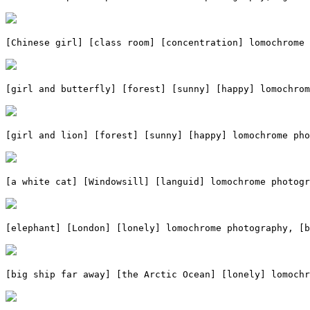
[Chinese girl] [class room] [concentration] lomochrome 
[girl and butterfly] [forest] [sunny] [happy] lomochro
[girl and lion] [forest] [sunny] [happy] lomochrome pho
[a white cat] [Windowsill] [languid] lomochrome photogr
[elephant] [London] [lonely] lomochrome photography, [b
[big ship far away] [the Arctic Ocean] [lonely] lomoch