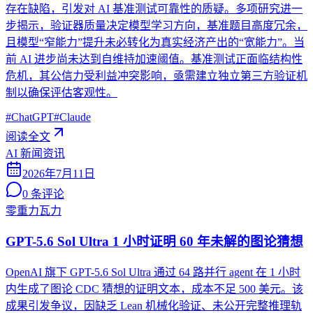
存在缺陷，引发对 AI 基准测试可靠性的质疑。多项研究进一
步揭示，验证器质量决定模型学习方向，基准题目高度冗余，
且模型“窄能力”提升未必转化为真实经济产出的“宽能力”。当
前 AI 进步尚未达到自维持加速阈值。基准测试正面临结构性
危机，其公信力受利益冲突影响，亟需建立独立第三方验证机
制以确保评估客观性。
#
ChatGPT
#
Claude
阅读全文
AI 新闻资讯
2026年7月11日
0
条评论
零重力瓦力
GPT-5.6 Sol Ultra 1 小时证明 60 年未解的图论猜想
OpenAI 旗下 GPT-5.6 Sol Ultra 通过 64 路并行 agent 在 1 小时
内生成了图论 CDC 猜想的证明文本，成本不足 500 美元。该
成果引发争议，因缺乏 Lean 机械化验证、未公开完整推理轨