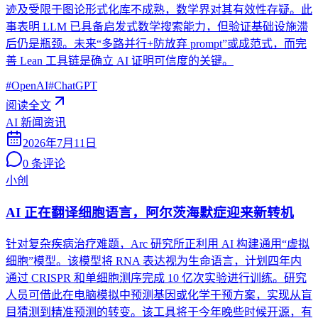
迹及受限于图论形式化库不成熟，数学界对其有效性存疑。此
事表明 LLM 已具备启发式数学搜索能力，但验证基础设施滞
后仍是瓶颈。未来“多路并行+防放弃 prompt”或成范式，而完
善 Lean 工具链是确立 AI 证明可信度的关键。
#
OpenAI
#
ChatGPT
阅读全文
AI 新闻资讯
2026年7月11日
0
条评论
小创
AI 正在翻译细胞语言，阿尔茨海默症迎来新转机
针对复杂疾病治疗难题，Arc 研究所正利用 AI 构建通用“虚拟
细胞”模型。该模型将 RNA 表达视为生命语言，计划四年内
通过 CRISPR 和单细胞测序完成 10 亿次实验进行训练。研究
人员可借此在电脑模拟中预测基因或化学干预方案，实现从盲
目猜测到精准预测的转变。该工具将于今年晚些时候开源，有