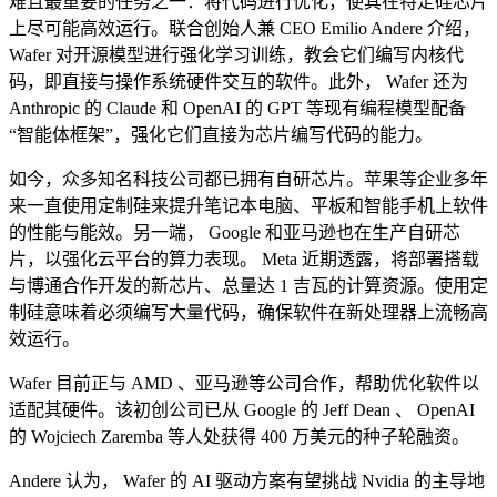
难且最重要的任务之一：将代码进行优化，使其在特定硅芯片
上尽可能高效运行。联合创始人兼 CEO Emilio Andere 介绍，
Wafer 对开源模型进行强化学习训练，教会它们编写内核代
码，即直接与操作系统硬件交互的软件。此外， Wafer 还为
Anthropic 的 Claude 和 OpenAI 的 GPT 等现有编程模型配备
“智能体框架”，强化它们直接为芯片编写代码的能力。
如今，众多知名科技公司都已拥有自研芯片。苹果等企业多年
来一直使用定制硅来提升笔记本电脑、平板和智能手机上软件
的性能与能效。另一端， Google 和亚马逊也在生产自研芯
片，以强化云平台的算力表现。 Meta 近期透露，将部署搭载
与博通合作开发的新芯片、总量达 1 吉瓦的计算资源。使用定
制硅意味着必须编写大量代码，确保软件在新处理器上流畅高
效运行。
Wafer 目前正与 AMD 、亚马逊等公司合作，帮助优化软件以
适配其硬件。该初创公司已从 Google 的 Jeff Dean 、 OpenAI
的 Wojciech Zaremba 等人处获得 400 万美元的种子轮融资。
Andere 认为， Wafer 的 AI 驱动方案有望挑战 Nvidia 的主导地