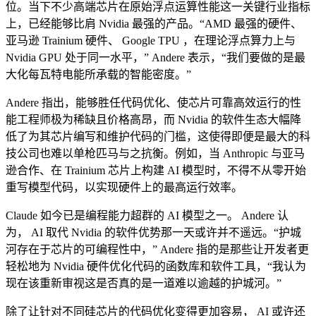
位。当下不少高端芯片在原始浮点运算性能这一关键行业指标
上，已经能够比肩 Nvidia 最强的产品。“AMD 最强的硬件、
亚马逊 Trainium 硬件、 Google TPU ，在理论浮点算力上与
Nvidia GPU 处于同一水平，” Andere 表示，“我们要做的是最
大化每瓦特电能所承载的智能密度。”
Andere 指出，能够胜任代码优化、使芯片可靠高效运行的性
能工程师极为稀缺且价格高昂，而 Nvidia 的软件生态大幅降
低了为其芯片编写和维护代码的门槛，这使得即便是最大的科
技公司也难以单枪匹马与之抗衡。例如，当 Anthropic 与亚马
逊合作、在 Trainium 芯片上构建 AI 模型时，不得不从零开始
重写模型代码，以实现硬件上的最高运行效率。
Claude 如今已是编程能力超群的 AI 模型之一。 Andere 认
为， AI 取代 Nvidia 的软件优势那一天或许并不遥远。“护城
河存在于芯片的可编程性中，” Andere 指的是那些让开发者更
轻松地为 Nvidia 硬件优化代码的函数库和软件工具，“我认为
现在该重新审视这是否真的是一道难以逾越的护城河。”
除了让针对不同硅芯片的代码优化变得更加容易， AI 或许还