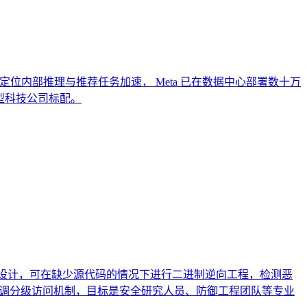
TIA 定位内部推理与推荐任务加速， Meta 已在数据中心部署数十万
大型科技公司标配。
安全任务设计，可在缺少源代码的情况下进行二进制逆向工程，检测恶
enAI 强调分级访问机制，目标是安全研究人员、防御工程团队等专业