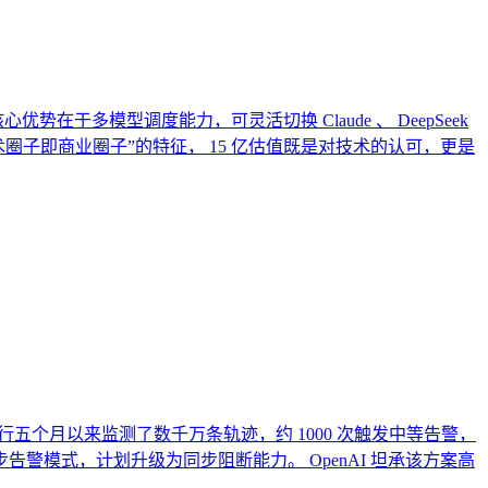
。公司核心优势在于多模型调度能力，可灵活切换 Claude 、 DeepSeek
“学术圈子即商业圈子”的特征， 15 亿估值既是对技术的认可，更是
。运行五个月以来监测了数千万条轨迹，约 1000 次触发中等告警，
模式，计划升级为同步阻断能力。 OpenAI 坦承该方案高