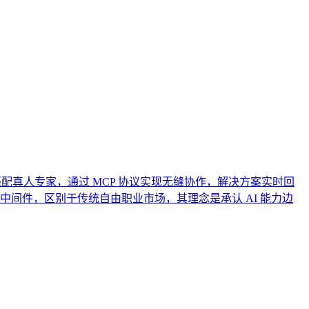
秒内匹配真人专家，通过 MCP 协议实现无缝协作，解决方案实时回
结构性中间件，区别于传统自由职业市场，其理念是承认 AI 能力边