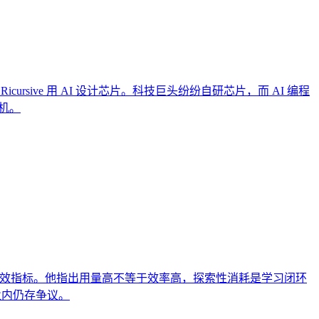
icursive 用 AI 设计芯片。科技巨头纷纷自研芯片，而 AI 编程
先机。
 AI 采纳程度的有效指标。他指出用量高不等于效率高，探索性消耗是学习闭环
业内仍存争议。