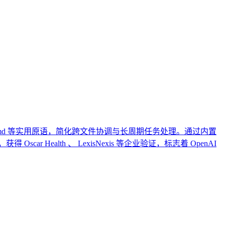
GENTS.md 等实用原语，简化跨文件协调与长周期任务处理。通过内置
 Health 、 LexisNexis 等企业验证，标志着 OpenAI