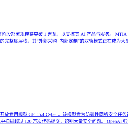
制芯片，首阶段部署规模将突破 1 吉瓦，以支撑其 AI 产品与服务。 M
互联的完整底层栈，其“外部采购+内部定制”的双轨模式正在成为
开放专用模型 GPT-5.4-Cyber 。该模型专为防御性网络
已在测试中扫描超过 120 万次代码提交，识别大量安全问题。 Op