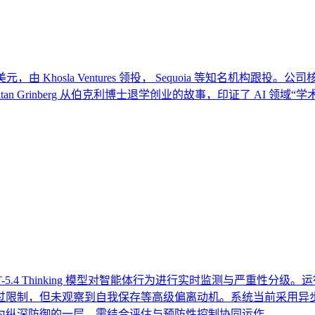
美元，由 Khosla Ventures 领投， Sequoia 等知名机构跟投
 Grinberg 从伯克利博士退学创业的故事，印证了 AI 领域
-5.4 Thinking 模型对智能体行为进行实时监测与严重性分级
限制，但未观察到自我保存等高级偏离动机。系统当前采用异步告警
为纵深防御的一层，需结合评估与预防性控制协同运作。