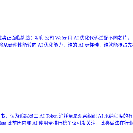
优势正面临挑战：初创公司 Wafer 用 AI 优化代码适配不同芯片， R
将从硬件性能转向 AI 优化能力，谁的 AI 更懂硅，谁就能抢占
maxxing”概念背书，认为追踪员工 AI Token 消耗量是观察组织
eta 此前因内部 AI 使用量排行榜争议引发关注，此类做法在行